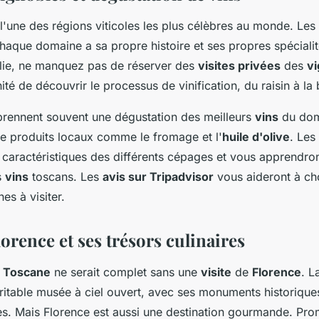
l'une des régions viticoles les plus célèbres au monde. Les
chaque domaine a sa propre histoire et ses propres spéciali
alie, ne manquez pas de réserver des
visites privées
des
v
ité de découvrir le processus de vinification, du raisin à la 
prennent souvent une dégustation des meilleurs
vins
du dom
 produits locaux comme le fromage et l'
huile d'olive
. Les
 caractéristiques des différents cépages et vous apprendro
s
vins
toscans. Les
avis sur Tripadvisor
vous aideront à cho
es à visiter.
orence et ses trésors culinaires
n
Toscane
ne serait complet sans une
visite
de
Florence
. L
éritable musée à ciel ouvert, avec ses monuments historiqu
les. Mais Florence est aussi une destination gourmande. P