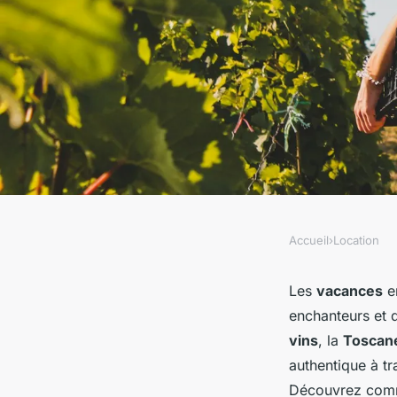
Accueil
›
Location
LOCATION
Comment organiser 
Les
vacances
e
enchanteurs et 
Italie avec des cours
vins
, la
Toscan
authentique à t
visites de vignobles
Découvrez comme