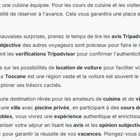
t une cuisine équipée. Pour les cours de cuisine et les visit
seillé de réserver à l'avance. Cela vous garantira une place 
mauvaises surprises, prenez le temps de lire les
avis Tripad
ubjective
des autres voyageurs sont précieux pour faire le m
ent les
verifications Tripadvisor
pour confirmer l'authentic
 sur les possibilités de
location de voiture
pour faciliter v
La
Toscane
est une région vaste et la voiture est souvent l
plorer ses trésors cachés.
une destination rêvée pour les amateurs de
cuisine
et de
v
s une
villa
avec
piscine privée
, en participant à des
cours d
obles
, vous vivrez une
expérience
authentique et enrichiss
niser votre séjour en lisant les
avis
et les
opinion subjecti
pour garantir la réussite de vos
vacances
. Plongez-vous d