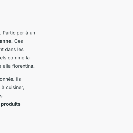
e
 Participer à un
ienne
. Ces
t dans les
nels comme la
 alla fiorentina.
nnés. Ils
 à cuisiner,
s,
s
produits