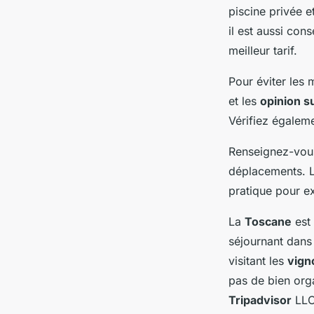
piscine privée e
il est aussi con
meilleur tarif.
Pour éviter les 
et les
opinion s
Vérifiez égalem
Renseignez-vous
déplacements. 
pratique pour ex
La
Toscane
est 
séjournant dan
visitant les
vign
pas de bien orga
Tripadvisor
LLC 