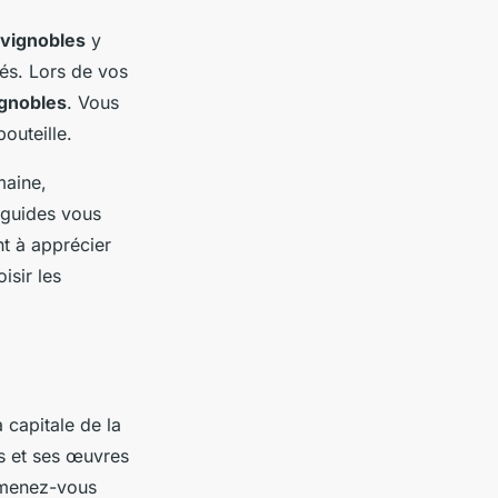
vignobles
y
tés. Lors de vos
ignobles
. Vous
bouteille.
aine,
 guides vous
nt à apprécier
isir les
a capitale de la
es et ses œuvres
romenez-vous