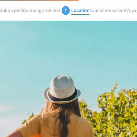
ctu
Bon plan
Camping
Croisière
Location
Tourisme
Vacance
Voya