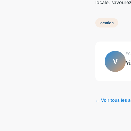
locale, savourez
location
EC
V
Vi
← Voir tous les a