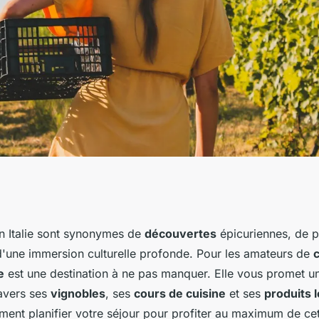
des vacances en
n Italie sont synonymes de
découvertes
épicuriennes, de 
d'une immersion culturelle profonde. Pour les amateurs de
c
 de cuisine et des
e
est une destination à ne pas manquer. Elle vous promet 
ravers ses
vignobles
, ses
cours de cuisine
et ses
produits 
?
nt planifier votre séjour pour profiter au maximum de ce