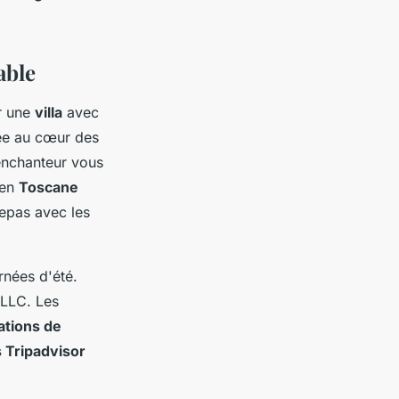
able
r une
villa
avec
e au cœur des
enchanteur vous
en
Toscane
epas avec les
rnées d'été.
LLC. Les
ations de
s Tripadvisor