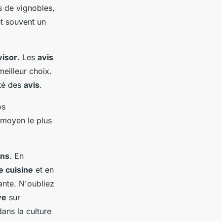
es de vignobles,
et souvent un
visor
. Les
avis
eilleur choix.
ité des
avis
.
os
e moyen le plus
ins
. En
e cuisine
et en
ante. N'oubliez
ve
sur
ans la culture