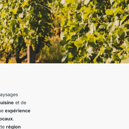
paysages
uisine
et de
une
expérience
locaux
.
tte
région