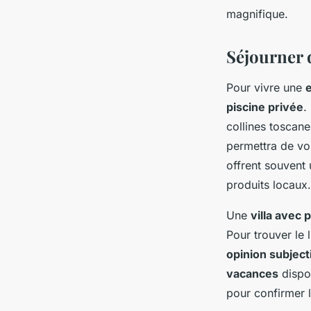
magnifique.
Victor
•
30/06/2024 09:03
•
5 min de lecture
Séjourner d
Pour vivre une
piscine privée
.
collines toscan
permettra de vo
offrent souvent
produits locaux.
Une
villa avec 
Pour trouver le 
opinion subject
vacances
dispon
pour confirmer 