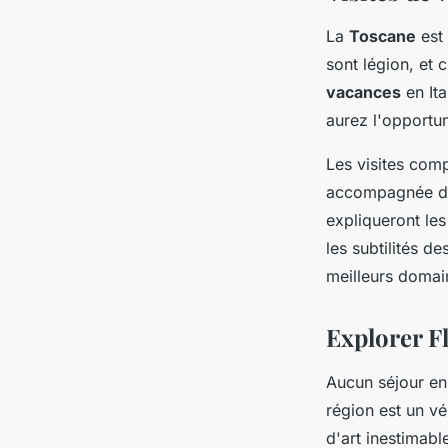
La
Toscane
est 
sont légion, et 
vacances
en It
aurez l'opportun
Les visites com
accompagnée de
expliqueront les
les subtilités de
meilleurs domain
Explorer Fl
Aucun séjour e
région est un v
d'art inestimab