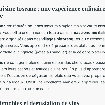
uisine toscane : une expérience culinair
e
ane
est réputée pour ses saveurs simples mais savoureuses.
e
vous offre une immersion totale dans la
gastronomie ital
ent organisés dans des
villages pittoresques
ou directemen
journerez. Vous apprendrez à préparer des plats tradition
pardelle al cinghiale (pâtes au sanglier) et la célèbre bistecca
isine
sont généralement animés par des chefs locaux passio
iers leurs secrets et astuces culinaires. En plus d'apprendre
ent l'occasion de déguster les plats que vous avez préparé
de
vins
locaux. C'est une excellente manière d'apprécier le
prendre la culture toscane.
vignobles et dégustation de vins