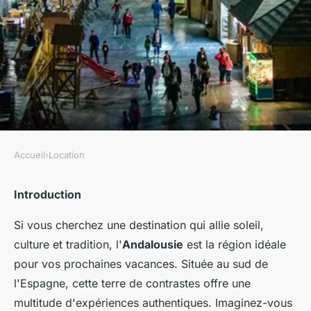
Accueil
›
Location
LOCATION
Où trouver une location de
Introduction
vacances en Espagne avec des
Si vous cherchez une
destination
qui allie
soleil
,
cours de danse flamenco et
culture
et
tradition
, l'
Andalousie
est la région idéale
des visites de bodegas?
pour vos
prochaines vacances
. Située au sud de
l'Espagne, cette terre de contrastes offre une
Victor
•
30/06/2024 09:03
•
6 min de lecture
multitude d'expériences authentiques. Imaginez-vous