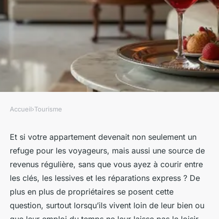
Accueil
›
Tourisme
TOURISME
Maximiser vos revenus avec
Et si votre appartement devenait non seulement un
refuge pour les voyageurs, mais aussi une source de
une conciergerie location
revenus régulière, sans que vous ayez à courir entre
courte durée
les clés, les lessives et les réparations express ? De
plus en plus de propriétaires se posent cette
Éléanore
•
17/04/2026 15:32
•
11 min de lecture
question, surtout lorsqu’ils vivent loin de leur bien ou